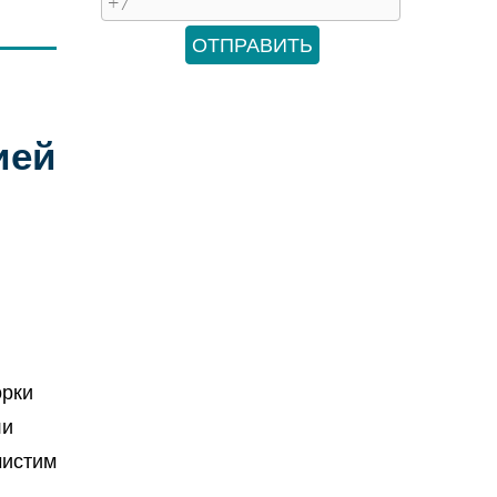
ией
орки
ли
чистим