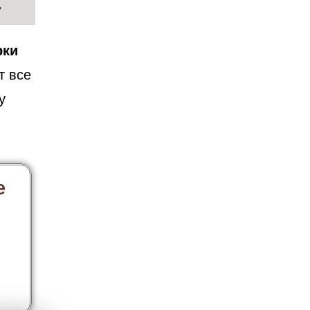
г
рки
т все
у
е