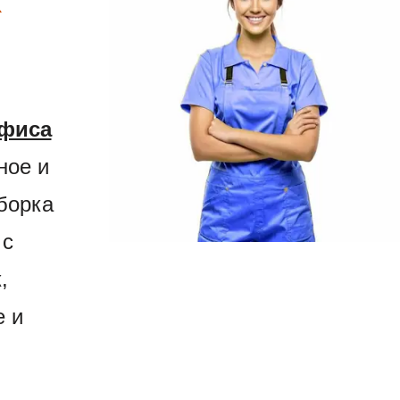
х
офиса
ное и
борка
 с
,
е и