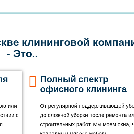
скве клининговой компан
- Это..
ля
Полный спектр
офисного клининга
юю или
От регулярной поддерживающей уб
ствии с
до сложной уборки после ремонта и
я
строительных работ. Мы моем окна, 
ковролин и мягкую мебель,