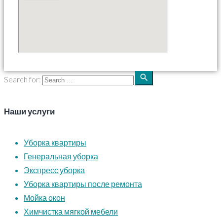
search
Search for:
Наши услуги
Уборка квартиры
Генеральная уборка
Экспресс уборка
Уборка квартиры после ремонта
Мойка окон
Химчистка мягкой мебели