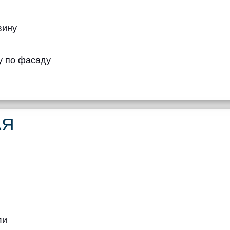
вину
у по фасаду
АЯ
ли