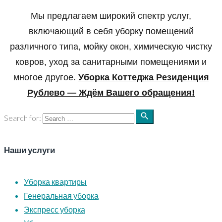
Мы предлагаем широкий спектр услуг,
включающий в себя уборку помещений
различного типа, мойку окон, химическую чистку
ковров, уход за санитарными помещениями и
многое другое.
Уборка Коттеджа Резиденция
Рублево — Ждём Вашего обращения!
search
Search for:
Наши услуги
Уборка квартиры
Генеральная уборка
Экспресс уборка